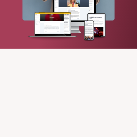
Veelgestelde vragen
Ik heb nog nooit op een podium gestaan. Is
deze cursus dan wel geschikt voor mij?
Ja! Juist voor jou is deze cursus bedoeld. Je hoeft